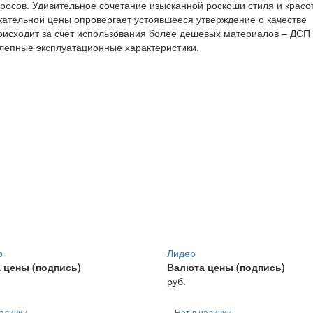
просов. Удивительное сочетание изысканной роскоши стиля и красо
кательной цены опровергает устоявшееся утверждение о качестве
исходит за счет использования более дешевых материалов – ДСП 
лепные эксплуатационные характеристики.
р
Лидер
 цены (подпись)
Валюта цены (подпись)
руб.
наличии
Нет в наличии