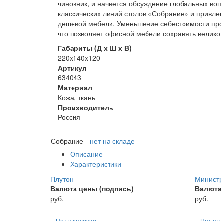
чиновник, и начнется обсуждение глобальных во
классических линий столов «Собрание» и привле
дешевой мебели. Уменьшение себестоимости про
что позволяет офисной мебели сохранять велико
Габариты (Д х Ш х В)
220x140x120
Артикул
634043
Материал
Кожа, ткань
Производитель
Россия
Собрание
нет на складе
Описание
Характеристики
Плутон
Минист
Валюта цены (подпись)
Валюта
руб.
руб.
Нет в наличии
Нет в 