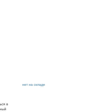
нет на складе
ься в
нный