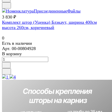
3 830 ₽
Комплект штор (Уценка) Блэкаут, ширина 400см
высота 260см, коричневый
0
Есть в наличии
Арт.
00-00804928
В корзину