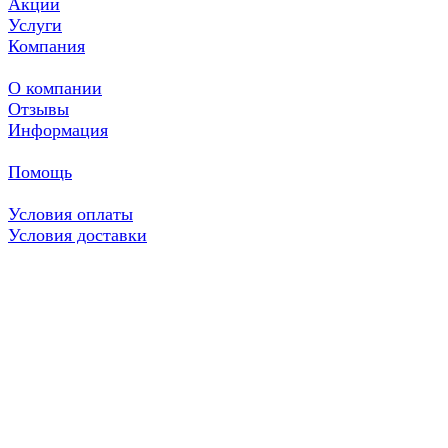
Акции
Услуги
Компания
О компании
Отзывы
Информация
Помощь
Условия оплаты
Условия доставки
Гарантия на товар
Вопрос-ответ
+7 (953) 667 33 88
+7 (953) 667 33 88
Заказать звонок
E-mail
zakazktekstil@mail.ru
Адрес
г. Кострома, ул. Ивана Сусанина, д.5
Режим работы