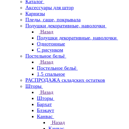
Каталог
Аксессуары для штор
Карнизы
Пледы, саше, покрывала
Подушки декоративные, наволочки
Назад
Подушки декоративные, наволочки
Однотонные
С рисунком
Постельное бельё
Назад
Постельное бельё
1,5 спальное
РАСПРОДАЖА складских остатков
Шторы
Назад
Шторы
Бархат
Блэкаут
Канвас
Назад
Канвас