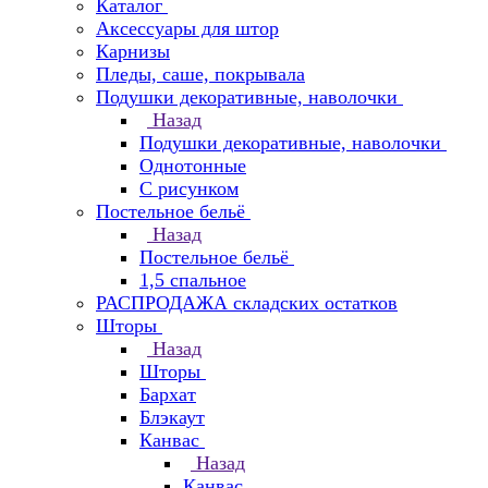
Каталог
Аксессуары для штор
Карнизы
Пледы, саше, покрывала
Подушки декоративные, наволочки
Назад
Подушки декоративные, наволочки
Однотонные
С рисунком
Постельное бельё
Назад
Постельное бельё
1,5 спальное
РАСПРОДАЖА складских остатков
Шторы
Назад
Шторы
Бархат
Блэкаут
Канвас
Назад
Канвас