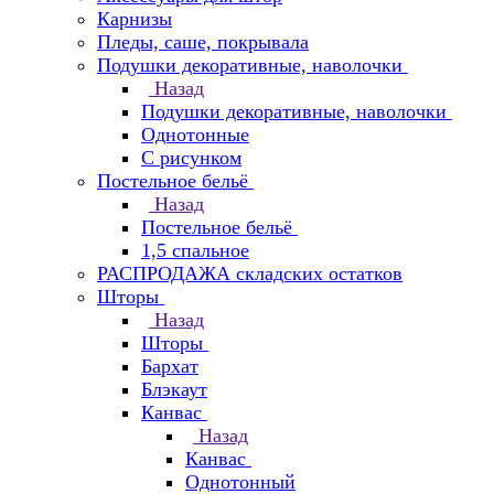
Карнизы
Пледы, саше, покрывала
Подушки декоративные, наволочки
Назад
Подушки декоративные, наволочки
Однотонные
С рисунком
Постельное бельё
Назад
Постельное бельё
1,5 спальное
РАСПРОДАЖА складских остатков
Шторы
Назад
Шторы
Бархат
Блэкаут
Канвас
Назад
Канвас
Однотонный