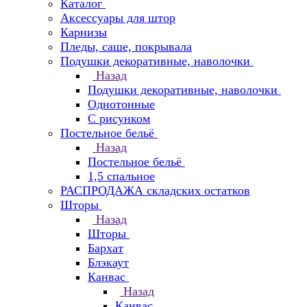
Каталог
Аксессуары для штор
Карнизы
Пледы, саше, покрывала
Подушки декоративные, наволочки
Назад
Подушки декоративные, наволочки
Однотонные
С рисунком
Постельное бельё
Назад
Постельное бельё
1,5 спальное
РАСПРОДАЖА складских остатков
Шторы
Назад
Шторы
Бархат
Блэкаут
Канвас
Назад
Канвас