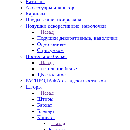
Каталог
Аксессуары для штор
Карнизы
Пледы, саше, покрывала
Подушки декоративные, наволочки
Назад
Подушки декоративные, наволочки
Однотонные
С рисунком
Постельное бельё
Назад
Постельное бельё
1,5 спальное
РАСПРОДАЖА складских остатков
Шторы
Назад
Шторы
Бархат
Блэкаут
Канвас
Назад
Канвас