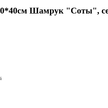
40*40см Шамрук "Соты", с
й