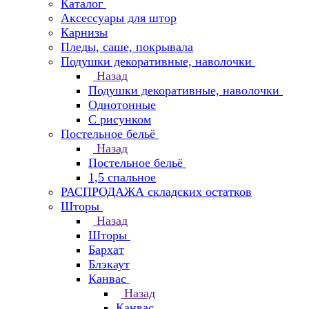
Каталог
Аксессуары для штор
Карнизы
Пледы, саше, покрывала
Подушки декоративные, наволочки
Назад
Подушки декоративные, наволочки
Однотонные
С рисунком
Постельное бельё
Назад
Постельное бельё
1,5 спальное
РАСПРОДАЖА складских остатков
Шторы
Назад
Шторы
Бархат
Блэкаут
Канвас
Назад
Канвас