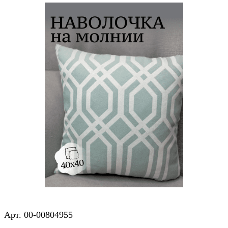
Арт.
00-00804955