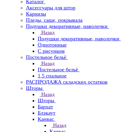
Каталог
Аксессуары для штор
Карнизы
Пледы, саше, покрывала
Подушки декоративные, наволочки
Назад
Подушки декоративные, наволочки
Однотонные
С рисунком
Постельное бельё
Назад
Постельное бельё
1,5 спальное
РАСПРОДАЖА складских остатков
Шторы
Назад
Шторы
Бархат
Блэкаут
Канвас
Назад
Канвас