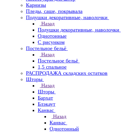
Карнизы
Пледы, саше, покрывала
Подушки декоративные, наволочки
Назад
Подушки декоративные, наволочки
Однотонные
С рисунком
Постельное бельё
Назад
Постельное бельё
1,5 спальное
РАСПРОДАЖА складских остатков
Шторы
Назад
Шторы
Бархат
Блэкаут
Канвас
Назад
Канвас
Однотонный