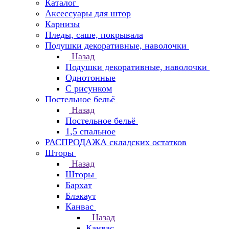
Каталог
Аксессуары для штор
Карнизы
Пледы, саше, покрывала
Подушки декоративные, наволочки
Назад
Подушки декоративные, наволочки
Однотонные
С рисунком
Постельное бельё
Назад
Постельное бельё
1,5 спальное
РАСПРОДАЖА складских остатков
Шторы
Назад
Шторы
Бархат
Блэкаут
Канвас
Назад
Канвас