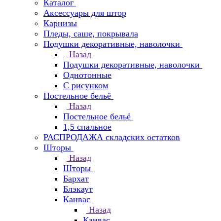
Каталог
Аксессуары для штор
Карнизы
Пледы, саше, покрывала
Подушки декоративные, наволочки
Назад
Подушки декоративные, наволочки
Однотонные
С рисунком
Постельное бельё
Назад
Постельное бельё
1,5 спальное
РАСПРОДАЖА складских остатков
Шторы
Назад
Шторы
Бархат
Блэкаут
Канвас
Назад
Канвас