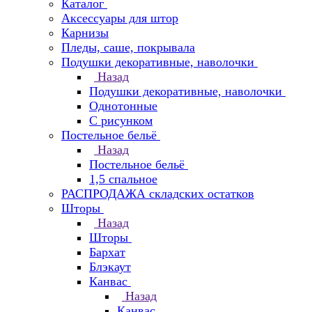
Каталог
Аксессуары для штор
Карнизы
Пледы, саше, покрывала
Подушки декоративные, наволочки
Назад
Подушки декоративные, наволочки
Однотонные
С рисунком
Постельное бельё
Назад
Постельное бельё
1,5 спальное
РАСПРОДАЖА складских остатков
Шторы
Назад
Шторы
Бархат
Блэкаут
Канвас
Назад
Канвас