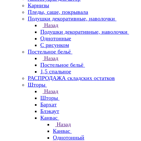
Карнизы
Пледы, саше, покрывала
Подушки декоративные, наволочки
Назад
Подушки декоративные, наволочки
Однотонные
С рисунком
Постельное бельё
Назад
Постельное бельё
1,5 спальное
РАСПРОДАЖА складских остатков
Шторы
Назад
Шторы
Бархат
Блэкаут
Канвас
Назад
Канвас
Однотонный