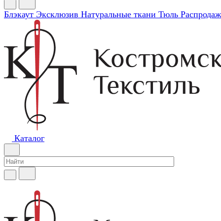
Блэкаут
Эксклюзив
Натуральные ткани
Тюль
Распродаж
Каталог